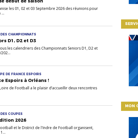
 de début de saison
ganise les 01, 02 et 03 Septembre 2026 des réunions pour
...
SERVI
S DES CHAMPIONNATS
ors D1, D2 et D3
ssous les calendriers des Championnats Seniors D1, D2 et
202...
UIPE DE FRANCE ESPOIRS
e Espoirs à Orléans !
oire de Football a le plaisir d’accueillir deux rencontres
MON 
S DES COUPES
dition 2026
ootball et le District de l'Indre de Football organisent,
1...