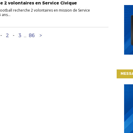
te 2 volontaires en Service Civique
Football recherche 2 volontaires en mission de Service
 ans...
-
2
-
3
...
86
>
MESSA