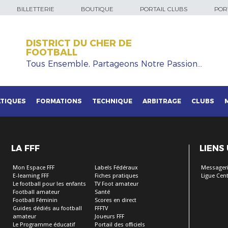
BILLETTERIE
BOUTIQUE
PORTAIL CLUBS
PORT
DISTRICT DU CHER DE
FOOTBALL
Tous Ensemble, Partageons Notre Passion…
TIQUES
FORMATIONS
TECHNIQUE
ARBITRAGE
CLUBS
LA FFF
LIENS
Mon Espace FFF
Labels Fédéraux
Messageri
E-learning FFF
Fiches pratiques
Ligue Cent
Le football pour les enfants
TV Foot amateur
Football amateur
Santé
Football Féminin
Scores en direct
Guides dédiés au football
FFFTV
amateur
Joueurs FFF
Le Programme éducatif
Portail des officiels