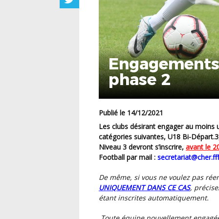
Engagements 
phase 2
Publié le 14/12/2021
Les clubs désirant engager au moins une équipe supplémentaire pour la 2ème phase dans les
catégories suivantes, U18 Bi-Départ.
Niveau 3 devront s’inscrire,
avant le 2
Football par mail :
secretariat@cher.fff
De même, si vous ne voulez pas ré
UNIQUEMENT DANS CE CAS
, précis
étant inscrites automatiquement.
Toute équipe nouvellement engagée 