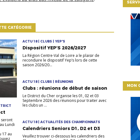
SERVI
TTE CATÉGORIE
ACTU 18 | CLUBS | YEP'S
Dispositif YEP’S 2026/2027
La Région Centre-Val de Loire a le plaisir de
reconduire le dispositif Yep’s lors de cette
saison 2026/20...
ACTU 18 | CLUBS | RÉUNIONS
MON 
Clubs : réunions de début de saison
Le District du Cher organise les 01, 02 et 03
Septembre 2026 des réunions pour traiter avec
les clubs un ...
STRICT
ict
 seront
ACTU 18 | ACTUALITÉS DES CHAMPIONNATS
 au Lundi
Calendriers Seniors D1, D2 et D3
u 17 au
Veuillez trouver ci-dessous les calendriers des
pouvez