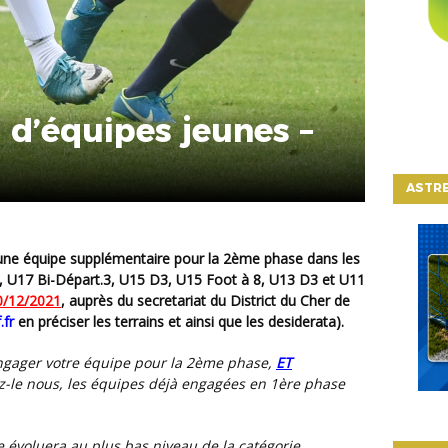
d’équipes jeunes –
ASTRE
3, U17 Bi-Départ.3, U15 D3, U15 Foot à 8, U13 D3 et U11
0/12/2021
, auprès du secretariat du District du Cher de
.fr
en préciser les terrains et ainsi que les desiderata).
engager votre équipe pour la 2ème phase,
ET
ez-le nous, les équipes déjà engagées en 1ère phase
évoluera au plus bas niveau de la catégorie
.