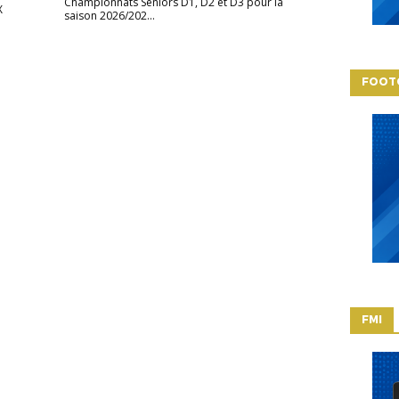
Championnats Seniors D1, D2 et D3 pour la
X
saison 2026/202...
FOOT
FMI