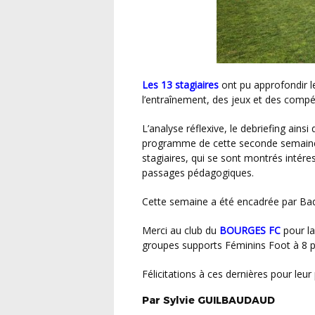
Les 13 stagiaires
ont pu approfondir l
l’entraînement, des jeux et des comp
L’analyse réflexive, le debriefing ainsi que la construction de séances étaient toujours au
programme de cette seconde semaine 
stagiaires, qui se sont montrés inté
passages pédagogiques.
Cette semaine a été encadrée par B
Merci au club du
BOURGES FC
pour la
groupes supports Féminins Foot à 8 p
Félicitations à ces dernières pour leur
Par
Sylvie
GUILBAUDAUD