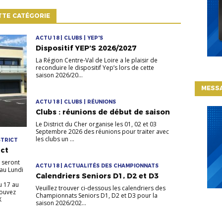
TTE CATÉGORIE
ACTU 18 | CLUBS | YEP'S
Dispositif YEP’S 2026/2027
La Région Centre-Val de Loire a le plaisir de
reconduire le dispositif Yep’s lors de cette
saison 2026/20...
MESSA
ACTU 18 | CLUBS | RÉUNIONS
Clubs : réunions de début de saison
Le District du Cher organise les 01, 02 et 03
Septembre 2026 des réunions pour traiter avec
les clubs un ...
STRICT
ict
 seront
ACTU 18 | ACTUALITÉS DES CHAMPIONNATS
 au Lundi
Calendriers Seniors D1, D2 et D3
u 17 au
Veuillez trouver ci-dessous les calendriers des
pouvez
Championnats Seniors D1, D2 et D3 pour la
X
saison 2026/202...