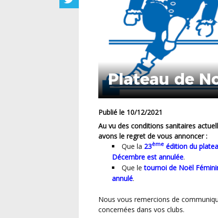
Plateau de No
Publié le 10/12/2021
Au vu des conditions sanitaires actuelles et de l’évolution en cours de la pandémie, nous
avons le regret de vous annoncer :
ème
Que la
23
édition du plate
Décembre est annulée
.
Que le
tournoi de Noël Fémin
annulé
.
Nous vous remercions de communiquer ces informations à l’ensemble des personnes
concernées dans vos clubs.