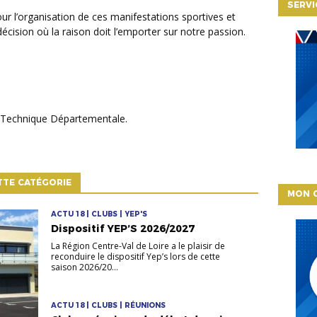
SERVI
écision où la raison doit l’emporter sur notre passion.
e Technique Départementale.
TTE CATÉGORIE
MON 
ACTU 18 | CLUBS | YEP'S
Dispositif YEP’S 2026/2027
La Région Centre-Val de Loire a le plaisir de
reconduire le dispositif Yep’s lors de cette
saison 2026/20...
ACTU 18 | CLUBS | RÉUNIONS