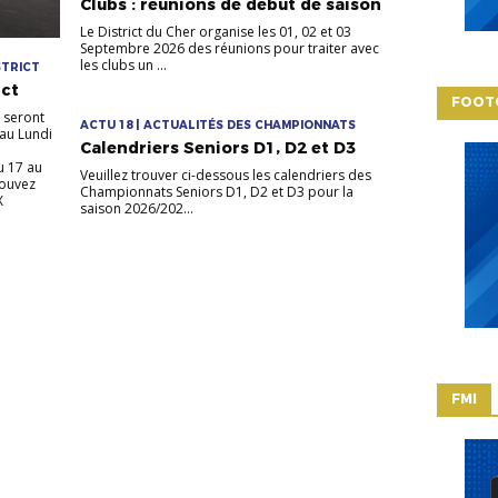
Clubs : réunions de début de saison
Le District du Cher organise les 01, 02 et 03
Septembre 2026 des réunions pour traiter avec
les clubs un ...
STRICT
ict
FOOT
 seront
ACTU 18 | ACTUALITÉS DES CHAMPIONNATS
 au Lundi
Calendriers Seniors D1, D2 et D3
u 17 au
Veuillez trouver ci-dessous les calendriers des
pouvez
Championnats Seniors D1, D2 et D3 pour la
X
saison 2026/202...
FMI