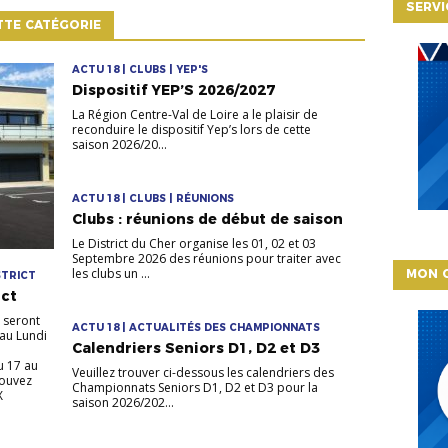
SERVI
TTE CATÉGORIE
ACTU 18 | CLUBS | YEP'S
Dispositif YEP’S 2026/2027
La Région Centre-Val de Loire a le plaisir de
reconduire le dispositif Yep’s lors de cette
saison 2026/20...
ACTU 18 | CLUBS | RÉUNIONS
Clubs : réunions de début de saison
Le District du Cher organise les 01, 02 et 03
Septembre 2026 des réunions pour traiter avec
les clubs un ...
MON 
STRICT
ict
 seront
ACTU 18 | ACTUALITÉS DES CHAMPIONNATS
 au Lundi
Calendriers Seniors D1, D2 et D3
u 17 au
Veuillez trouver ci-dessous les calendriers des
pouvez
Championnats Seniors D1, D2 et D3 pour la
X
saison 2026/202...